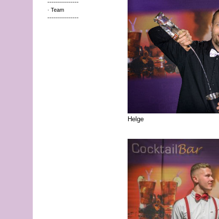
----------------
· Team
----------------
Helge