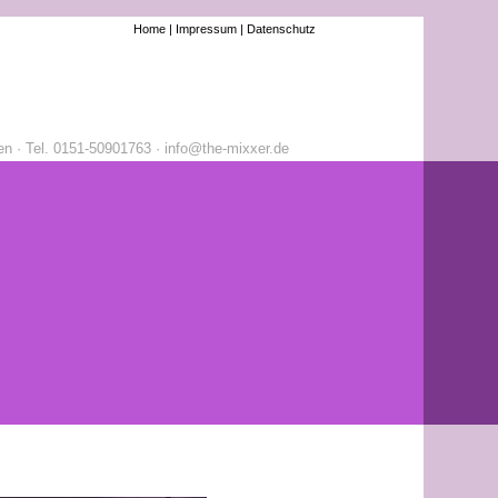
Home |
Impressum |
Datenschutz
n · Tel. 0151-50901763 · info@the-mixxer.de