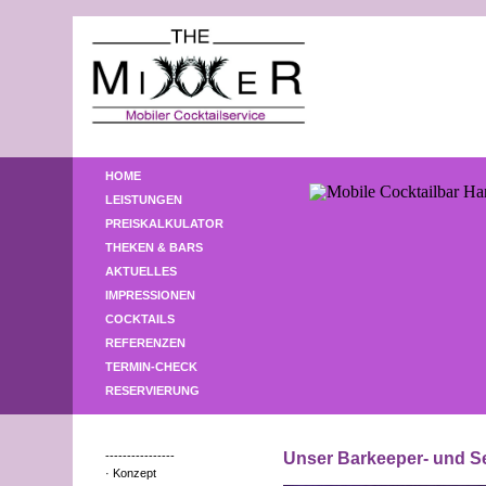
HOME
LEISTUNGEN
PREISKALKULATOR
THEKEN & BARS
AKTUELLES
IMPRESSIONEN
COCKTAILS
REFERENZEN
TERMIN-CHECK
RESERVIERUNG
----------------
Unser Barkeeper- und S
· Konzept